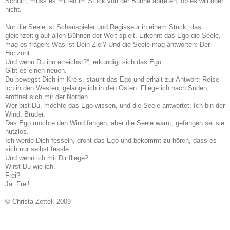
Schnitt, muss es mitten im Stück von der Bühne abtreten, ob es will oder
nicht.
Nur die Seele ist Schauspieler und Regisseur in einem Stück, das
gleichzeitig auf allen Bühnen der Welt spielt. Erkennt das Ego die Seele,
mag es fragen: Was ist Dein Ziel? Und die Seele mag antworten: Der
Horizont.
Und wenn Du ihn erreichst?“, erkundigt sich das Ego.
Gibt es einen neuen.
Du bewegst Dich im Kreis, staunt das Ego und erhält zur Antwort: Reise
ich in den Westen, gelange ich in den Osten. Fliege ich nach Süden,
eröffnet sich mir der Norden.
Wer bist Du, möchte das Ego wissen, und die Seele antwortet: Ich bin der
Wind, Bruder.
Das Ego möchte den Wind fangen, aber die Seele warnt, gefangen sei sie
nutzlos.
Ich werde Dich fesseln, droht das Ego und bekommt zu hören, dass es
sich nur selbst fessle.
Und wenn ich mit Dir fliege?
Wirst Du wie ich.
Frei?
Ja. Frei!
© Christa Zettel, 2009