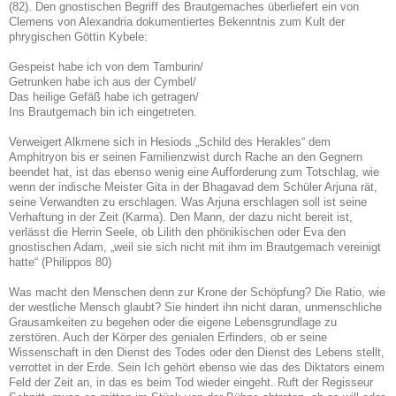
(82). Den gnostischen Begriff des Brautgemaches überliefert ein von
Clemens von Alexandria dokumentiertes Bekenntnis zum Kult der
phrygischen Göttin Kybele:
Gespeist habe ich von dem Tamburin/
Getrunken habe ich aus der Cymbel/
Das heilige Gefäß habe ich getragen/
Ins Brautgemach bin ich eingetreten.
Verweigert Alkmene sich in Hesiods „Schild des Herakles“ dem
Amphitryon bis er seinen Familienzwist durch Rache an den Gegnern
beendet hat, ist das ebenso wenig eine Aufforderung zum Totschlag, wie
wenn der indische Meister Gita in der Bhagavad dem Schüler Arjuna rät,
seine Verwandten zu erschlagen. Was Arjuna erschlagen soll ist seine
Verhaftung in der Zeit (Karma). Den Mann, der dazu nicht bereit ist,
verlässt die Herrin Seele, ob Lilith den phönikischen oder Eva den
gnostischen Adam, „weil sie sich nicht mit ihm im Brautgemach vereinigt
hatte“ (Philippos 80)
Was macht den Menschen denn zur Krone der Schöpfung? Die Ratio, wie
der westliche Mensch glaubt? Sie hindert ihn nicht daran, unmenschliche
Grausamkeiten zu begehen oder die eigene Lebensgrundlage zu
zerstören. Auch der Körper des genialen Erfinders, ob er seine
Wissenschaft in den Dienst des Todes oder den Dienst des Lebens stellt,
verrottet in der Erde. Sein Ich gehört ebenso wie das des Diktators einem
Feld der Zeit an, in das es beim Tod wieder eingeht. Ruft der Regisseur