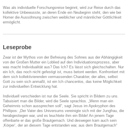
Was als individuelle Forschungsreise beginnt, wird zur Reise durch das
kollektive Unbewusste, an deren Ende ein Neubeginn steht, den wie bei
Homer die Aussöhnung zwischen weiblicher und männlicher Göttlichkeit
ermöglicht.
Leseprobe
Zwar ist der Mythos von der Befreiung des Sohnes aus der Abhängigkeit
von der Großen Mutter ein Loblied auf den Individuationsprozess, aber
was macht Individualität aus? Das Ich? Es lässt sich gleichschalten. Nur
ein Ich, das noch nicht gefestigt ist, muss betont werden. Konfrontiert mit
dem sich kollektivierenden vermassenden Charakter, der alles, selbst
Gott zu sein sich anmaßt, ist ein Ich chancenlos, das keine Möglichkeit
zur individuellen Entwicklung hat.
Individuell verschieden ist nur die Seele. Sie spricht in Bildern zu uns.
Tabuisiert man die Bilder, wird die Seele sprachlos. „Wenn man ein
Geheimnis schon aussprechen soll“, sagt Jesus im Apokryphon des
Phillipos: „Der Vater des Universums vereinigte sich mit der Jungfrau, die
herabgestiegen war, und es leuchtete ihm ein Bilde! An jenem Tage
offenbarte er das große Brautgemach. Und deswegen kam auch sein
‚Körper’, der an diesem Tage entstanden war, aus dem Brautgemach“